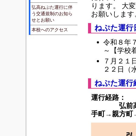
ります。 大
弘高ねぷた運行に伴
お願いします
う交通規制のお知ら
せとお願い
ねぷた運行
本校へのアクセス
令和８年
～【学校
７月２１
２２日（
ねぷた運行
運行経路：
弘前高校→
手町→親方町