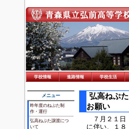
学校情報
進路情報
学校生活
弘高ねぷた
メニュー
お願い
昨年度のねぷた制
作・運行
７月２１日（
弘高ねぷた譲渡につ
に伴い、１８
いて